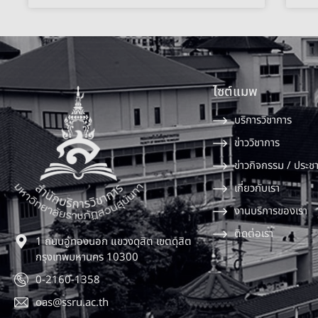
ไซต์แมพ
บริการวิชาการ
ข่าววิชาการ
ข่าวกิจกรรม / ประชา
เกี่ยวกับเรา
งานบริการของเรา
ติดต่อเรา
1 ถนนอู่ทองนอก แขวงดุสิต เขตดุสิต
กรุงเทพมหานคร 10300
0-2160-1358
oas@ssru.ac.th