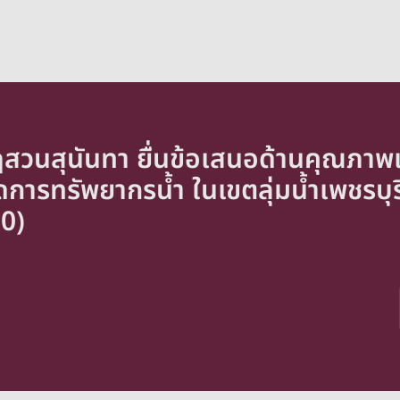
ฏสวนสุนันทา ยื่นข้อเสนอด้านคุณภา
ารทรัพยากรน้ำ ในเขตลุ่มน้ำเพชรบุรี
80)