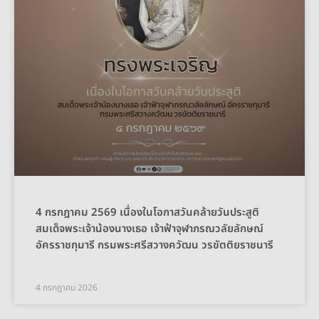
4 กรกฎาคม 2569 เนื่องในโอกาสวันคล้ายวันประสูติ
สมเด็จพระเจ้าน้องนางเธอ เจ้าฟ้าจุฬาภรณวลัยลักษณ์
อัครราชกุมารี กรมพระศรีสวางควัฒน วรขัตติยราชนารี
4 กรกฎาคม 2026