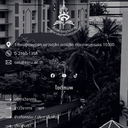
1 ถนนอู่ทองนอก แขวงดุสิต เขตดุสิต กรุงเทพมหานคร 10300
0-2160-1358
oas@ssru.ac.th
ไซต์แมพ
บริการวิชาการ
ข่าววิชาการ
ข่าวกิจกรรม / ประชาสัมพันธ์
เกี่ยวกับเรา