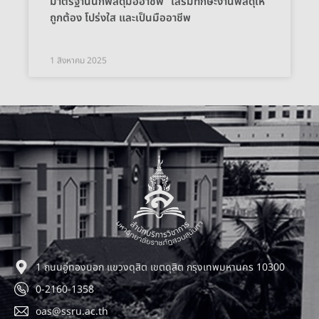
มาตรฐานนักพัสดุมืออาชีพ” เสริมทักษะงานพัสดุให้
ถูกต้อง โปร่งใส และเป็นมืออาชีพ
1 สิงหาคม 2025
1 ถนนอู่ทองนอก แขวงดุสิต เขตดุสิต กรุงเทพมหานคร 10300
0-2160-1358
oas@ssru.ac.th