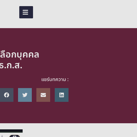
EN
TH
ลือกบุคคล
ธ.ก.ส.
แชร์บทความ :