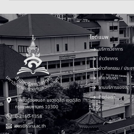
ไซต์แมพ
บริการวิชาการ
ข่าววิชาการ
ข่าวกิจกรรม / ประชา
เกี่ยวกับเรา
งานบริการของเรา
ติดต่อเรา
1 ถนนอู่ทองนอก แขวงดุสิต เขตดุสิต
กรุงเทพมหานคร 10300
0-2160-1358
oas@ssru.ac.th