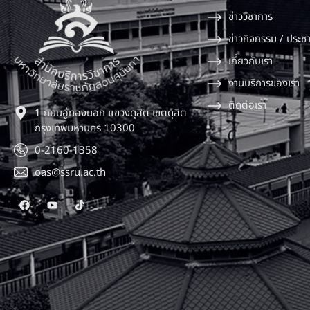
ข่าววิชาการ
ข่าวกิจกรรม / ประชา
เกี่ยวกับเรา
งานบริการของเรา
ติดต่อเรา
1 ถนนอู่ทองนอก แขวงดุสิต เขตดุสิต
กรุงเทพมหานคร 10300
0-2160-1358
oas@ssru.ac.th