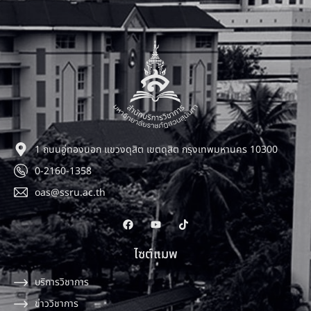
1 ถนนอู่ทองนอก แขวงดุสิต เขตดุสิต กรุงเทพมหานคร 10300
0-2160-1358
oas@ssru.ac.th
ไซต์แมพ
บริการวิชาการ
ข่าววิชาการ