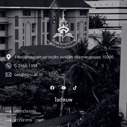
1 ถนนอู่ทองนอก แขวงดุสิต เขตดุสิต กรุงเทพมหานคร 10300
0-2160-1358
oas@ssru.ac.th
ไซต์แมพ
บริการวิชาการ
ข่าววิชาการ