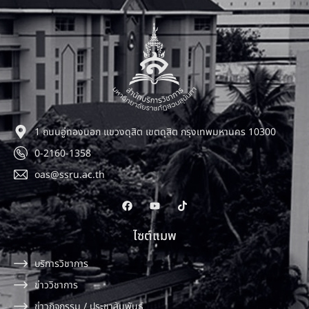
1 ถนนอู่ทองนอก แขวงดุสิต เขตดุสิต กรุงเทพมหานคร 10300
0-2160-1358
oas@ssru.ac.th
ไซต์แมพ
บริการวิชาการ
ข่าววิชาการ
ข่าวกิจกรรม / ประชาสัมพันธ์