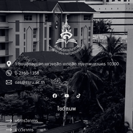
1 ถนนอู่ทองนอก แขวงดุสิต เขตดุสิต กรุงเทพมหานคร 10300
0-2160-1358
oas@ssru.ac.th
ไซต์แมพ
บริการวิชาการ
ข่าววิชาการ