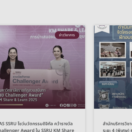
ข่าววิชาการ
S SSRU โชว์นวัตกรรมดิจิทัล คว้ารางวัล
สำนักบริการวิช
hallenger Award ใน SSRU KM Share
ระยะ 4 (พิเศษ) ร