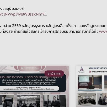
ชลบุรี จ.ชลบุรี
duwcINVwpI4vJ8WBszkNmY…
จ่าย 2569 หลักสูตรธุรการ หลักสูตรเลือกตั้งสภา และหลักสูตรแผนกา
มที่สงสัย ท่านที่สนใจสมัครเข้ารับการฝึกอบรม สามารถสมัครได้ที่ :
www
ข่าววิชาการ