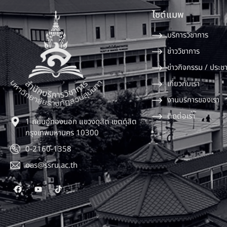
ไซต์แมพ
บริการวิชาการ
ข่าววิชาการ
ข่าวกิจกรรม / ประชา
เกี่ยวกับเรา
งานบริการของเรา
ติดต่อเรา
1 ถนนอู่ทองนอก แขวงดุสิต เขตดุสิต
กรุงเทพมหานคร 10300
0-2160-1358
oas@ssru.ac.th