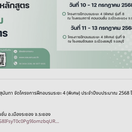
วนสุนันทา จัดโครงการฝึกอบรมระยะ 4 (พิเศษ) ประจำปีงบประมาณ 256
ชั่น อ.เมืองระยอง จ.ระยอง
RG8IFsyT0c0Pg9IomzbqUR…