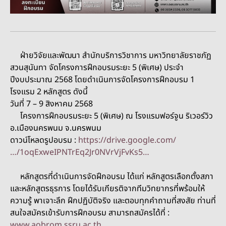
ฝ่ายวิจัยและพัฒนา สำนักบริการวิชาการ มหาวิทยาลัยราชภัฏ
สวนสุนันทา จัดโครงการฝึกอบรมระยะ 5 (พิเศษ) ประจำ
ปีงบประมาณ 2568 โดยดำเนินการจัดโครงการฝึกอบรม 1
โรงแรม 2 หลักสูตร ดังนี้
วันที่ 7 – 9 สิงหาคม 2568
โครงการฝึกอบรมระยะ 5 (พิเศษ) ณ โรงแรมฟอร์จูน ริเวอร์วิว
อ.เมืองนครพนม จ.นครพนม
ดาวน์โหลดรูปอบรม :
https://drive.google.com/
…/1oqExweIPNTrEq2Jr0NVrVjFvKs5…
หลักสูตรที่ดำเนินการจัดฝึกอบรม ได้แก่ หลักสูตรเลือกตั้งสภา
และหลักสูตรธุรการ โดยได้รับเกียรติจากทีมวิทยากรที่พร้อมให้
ความรู้ พาเจาะลึก ฝึกปฏิบัติจริง และตอบทุกคำถามที่สงสัย ท่านที่
สนใจสมัครเข้ารับการฝึกอบรม สามารถสมัครได้ที่ :
www.aobrom.ssru.ac.th