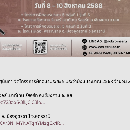
ุนันทา จัดโครงการฝึกอบรมระยะ 5 ประจำปีงบประมาณ 2568 จำนวน 2 โร
อร์ เมาท์เทน รีสอร์ท อ.เชียงคาน จ.เลย
z723zo6-3lLJCiC3lo…
อ.เมืองอุดรธานี จ.อุดรธานี
5mLCXr3N1MYNATqnYMzgCx4R…