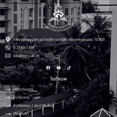
1 ถนนอู่ทองนอก แขวงดุสิต เขตดุสิต กรุงเทพมหานคร 10300
0-2160-1358
oas@ssru.ac.th
ไซต์แมพ
บริการวิชาการ
ข่าววิชาการ
ข่าวกิจกรรม / ประชาสัมพันธ์
เกี่ยวกับเรา