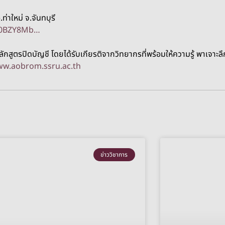
าใหม่ จ.จันทบุรี
oP0BZY8Mb…
สูตรปิดบัญชี โดยได้รับเกียรติจากวิทยากรที่พร้อมให้ความรู้ พาเจาะล
w.aobrom.ssru.ac.th
ข่าววิชาการ