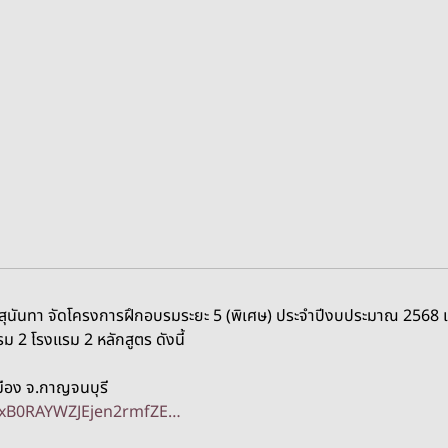
สุนันทา จัดโครงการฝึกอบรมระยะ 5 (พิเศษ) ประจำปีงบประมาณ 2568 
2 โรงแรม 2 หลักสูตร ดังนี้
มือง จ.กาญจนบุรี
lZxB0RAYWZJEjen2rmfZE…