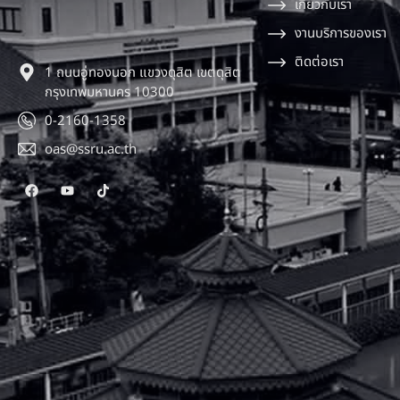
เกี่ยวกับเรา
งานบริการของเรา
ติดต่อเรา
1 ถนนอู่ทองนอก แขวงดุสิต เขตดุสิต
กรุงเทพมหานคร 10300
0-2160-1358
oas@ssru.ac.th