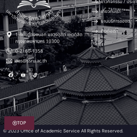
ข่าวกิจกรรม / ประชา
เกี่ยวกับเรา
งานบริการของเรา
ติดต่อเรา
1 ถนนอู่ทองนอก แขวงดุสิต เขตดุสิต
กรุงเทพมหานคร 10300
0-2160-1358
oas@ssru.ac.th
TOP
© 2023 Office of Academic Service All Rights Reserved.​