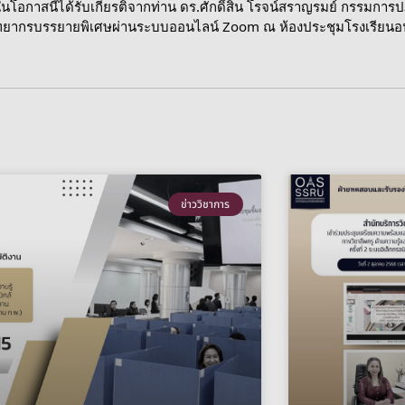
นโอกาสนี้ได้รับเกียรติจากท่าน ดร.ศักดิ์สิน โรจน์สราญรมย์ กรรมกา
ทยากรบรรยายพิเศษผ่านระบบออนไลน์ Zoom ณ ห้องประชุมโรงเรียนอนุ
ข่าววิชาการ