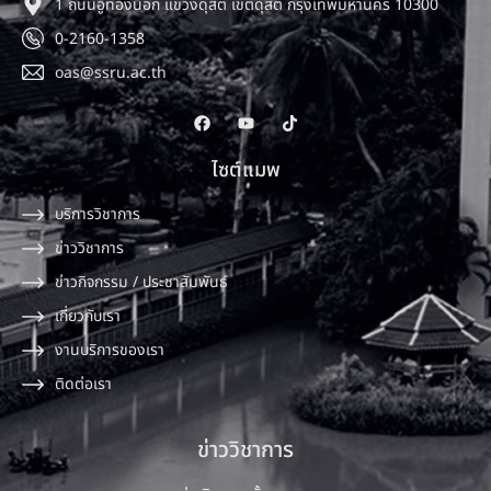
1 ถนนอู่ทองนอก แขวงดุสิต เขตดุสิต กรุงเทพมหานคร 10300
0-2160-1358
oas@ssru.ac.th
ไซต์แมพ
บริการวิชาการ
ข่าววิชาการ
ข่าวกิจกรรม / ประชาสัมพันธ์
เกี่ยวกับเรา
งานบริการของเรา
ติดต่อเรา
ข่าววิชาการ