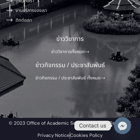
เกี่ยวกับเรา
งานบริการของเรา
ติดต่อเรา
ข่าววิชาการ
ข่าววิชาการทั้งหมด
ข่าวกิจกรรม / ประชาสัมพันธ์
ข่าวกิจกรรม / ประชาสัมพันธ์ ทั้งหมด
© 2023 Office of Academic Service All Rights Reserved.​
Contact us
Privacy Notice
Cookies Policy