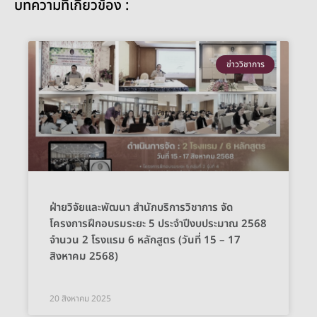
บทความที่เกี่ยวข้อง :
ข่าววิชาการ
ฝ่ายวิจัยและพัฒนา สำนักบริการวิชาการ จัด
โครงการฝึกอบรมระยะ 5 ประจำปีงบประมาณ 2568
จำนวน 2 โรงแรม 6 หลักสูตร (วันที่ 15 – 17
สิงหาคม 2568)
20 สิงหาคม 2025