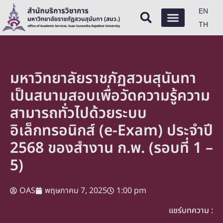
EN
TH
มหาวิทยาลัยราชภัฏสวนสุนันทา
เป็นสนามสอบเพื่อวัดความรู้ความ
สามารถทั่วไปด้วยระบบ
อิเล็กทรอนิกส์ (e-Exam) ประจำปี
2568 ของสำงาน ก.พ. (รอบที่ 1 –
5)
OAS
พฤษภาคม 7, 2025
1:00 pm
แชร์บทความ :