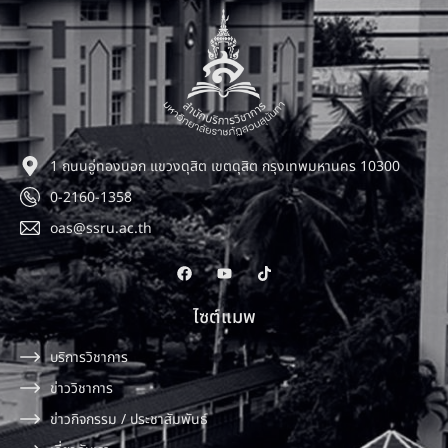
1 ถนนอู่ทองนอก แขวงดุสิต เขตดุสิต กรุงเทพมหานคร 10300
0-2160-1358
oas@ssru.ac.th
ไซต์แมพ
บริการวิชาการ
ข่าววิชาการ
ข่าวกิจกรรม / ประชาสัมพันธ์