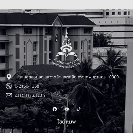
1 ถนนอู่ทองนอก แขวงดุสิต เขตดุสิต กรุงเทพมหานคร 10300
0-2160-1358
oas@ssru.ac.th
ไซต์แมพ