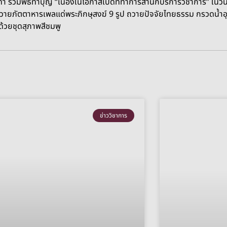
 ร่วมพิธีทำบุญ “เนื่องในโอกาสเปิดที่ทำการสำนักบริการวิชาการ” ใน
วายภัตตาหารเพลแด่พระภิกษุสงฆ์ 9 รูป ถวายปัจจัยไทยธรรม กรวดน้ำอุท
ด้วยชุดสุภาพสีชมพู
ข่าววิชาการ