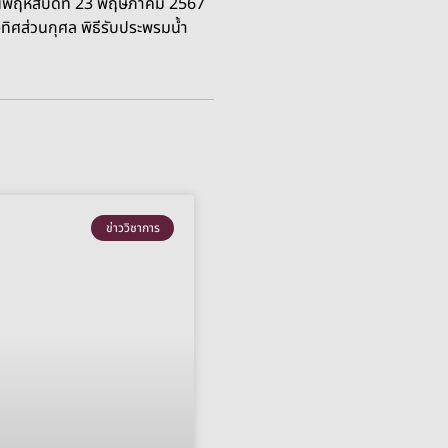
วันพฤหัสบดีที่ 23 พฤษภาคม 2567
ิศส่วนกุศล พิธีรับประพรมน้ำ
ข่าววิชาการ