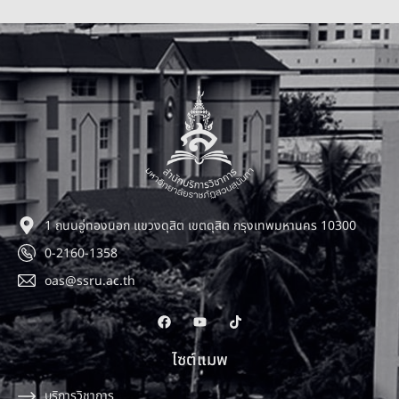
1 ถนนอู่ทองนอก แขวงดุสิต เขตดุสิต กรุงเทพมหานคร 10300
0-2160-1358
oas@ssru.ac.th
ไซต์แมพ
บริการวิชาการ