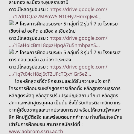
ลายทอง อ.เมือง จ.อุบลราชธานี
ดาวน์โหลดรูปอบรม :
https://drive.google.com/
…/12dtDQaz2M8oW5lN10Hy7HmxpJw4…
โครงการฝึกอบรมระยะ 5 กลุ่มที่ 2 รุ่นที่ 7 ณ โรงแรม
เชียงใหม่ ออคิด อ.เมือง จ.เชียงใหม่
ดาวน์โหลดรูปอบรม :
https://drive.google.com/
…/1EaHoicBm18qxzHpqA7u5nmhpaYS…
โครงการฝึกอบรมระยะ 5 กลุ่มที่ 3 รุ่นที่ 7 ณ โรงแรมส
ตาร์ คอนเวนชั่น อ.เมือง จ.ระยอง
ดาวน์โหลดรูปอบรม :
https://drive.google.com/
…/1q7t04cH8zJ6tT2UFcTQxYiGr5eZ…
โดยหลักสูตรที่จัดฝึกอบรมและได้รับความสนใจ อาทิ
โครงการฝึกอบรมหลักสูตรการเลือกตั้ง หลักสูตรงานธุรการ
หลักสูตรพัสดุ หลักสูตรปรับปรุงบัญชีสถานศึกษา หลักสูตร
สภา และหลักสูตรบุคคล เป็นต้น ซึ่งได้รับเกียรติจากวิทยากร
จากผู้เชี่ยวชาญและมากประสบการณ์ พร้อมให้ความรู้พาเจาะ
ลึก ฝึกปฏิบัติจริง และพร้อมตอบทุกคำถาม ท่านที่สนใจสมัคร
เข้ารับการฝึกอบรม สามารถสมัครได้ที่ :
www.aobrom.ssru.ac.th