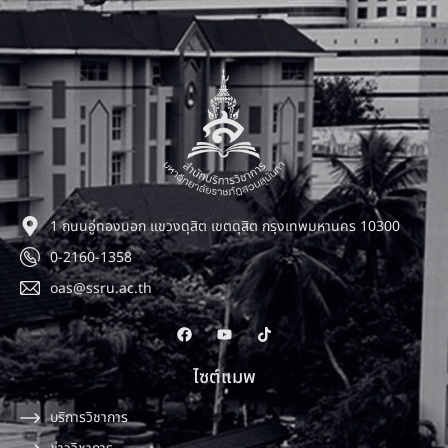
1 ถนนอู่ทองนอก แขวงดุสิต เขตดุสิต กรุงเทพมหานคร 10300
0-2160-1358
oas@ssru.ac.th
ไซต์แมพ
บริการวิชาการ