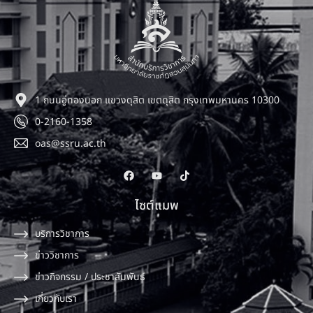
1 ถนนอู่ทองนอก แขวงดุสิต เขตดุสิต กรุงเทพมหานคร 10300
0-2160-1358
oas@ssru.ac.th
ไซต์แมพ
บริการวิชาการ
ข่าววิชาการ
ข่าวกิจกรรม / ประชาสัมพันธ์
เกี่ยวกับเรา