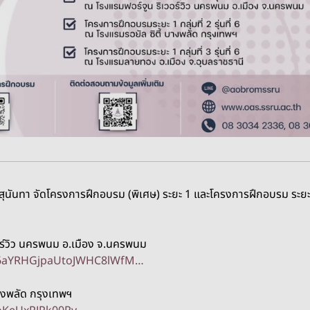
นสุนันทา จัดโครงการฝึกอบรม (พิเศษ) ระยะ 1 และโครงการฝึกอบรม ระ
อร์วิว นครพนม อ.เมือง จ.นครพนม
cW6aYRHGjpaUtoJWHC8lWfM…
บางพลัด กรุงเทพฯ