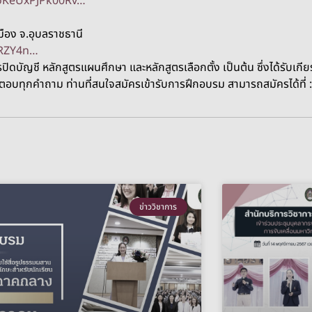
4oKeUxPJPk00Rv…
มือง จ.อุบลราชธานี
uRZY4n…
ดบัญชี หลักสูตรแผนศึกษา และหลักสูตรเลือกตั้ง เป็นต้น ซึ่งได้รับเกี
มตอบทุกคำถาม ท่านที่สนใจสมัครเข้ารับการฝึกอบรม สามารถสมัครได้ที่ 
ข่าววิชาการ