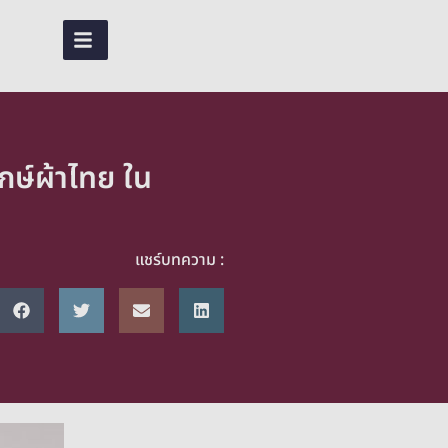
EN
TH
กษ์ผ้าไทย ใน
แชร์บทความ :