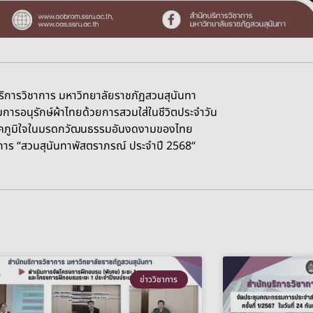
ลัยราชภัฏสวนสุนันทา
ยการสวมใส่ในชีวิตประจำวัน
รมอันงดงามของไทย
าภรณ์ ประจำปี 2568“
ข่าววิชาการ