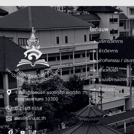
ไซต์แมพ
บริการวิชาการ
ข่าววิชาการ
ข่าวกิจกรรม / ประชา
เกี่ยวกับเรา
งานบริการของเรา
ติดต่อเรา
1 ถนนอู่ทองนอก แขวงดุสิต เขตดุสิต
กรุงเทพมหานคร 10300
0-2160-1358
oas@ssru.ac.th