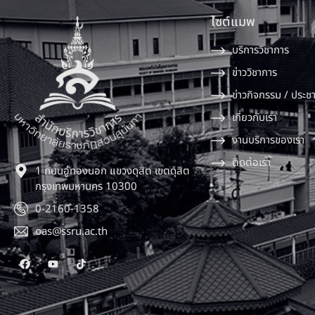
ไซต์แมพ
บริการวิชาการ
ข่าววิชาการ
ข่าวกิจกรรม / ประชา
เกี่ยวกับเรา
งานบริการของเรา
ติดต่อเรา
1 ถนนอู่ทองนอก แขวงดุสิต เขตดุสิต
กรุงเทพมหานคร 10300
0-2160-1358
oas@ssru.ac.th