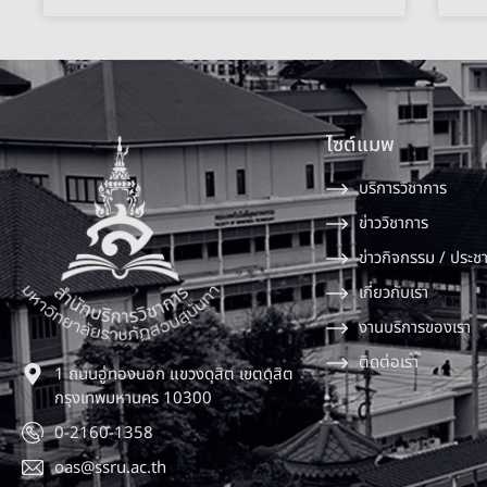
ไซต์แมพ
บริการวิชาการ
ข่าววิชาการ
ข่าวกิจกรรม / ประชา
เกี่ยวกับเรา
งานบริการของเรา
ติดต่อเรา
1 ถนนอู่ทองนอก แขวงดุสิต เขตดุสิต
กรุงเทพมหานคร 10300
0-2160-1358
oas@ssru.ac.th