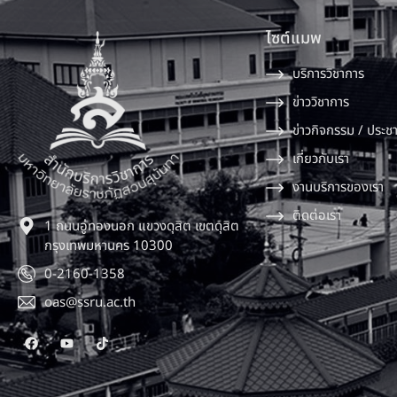
ไซต์แมพ
บริการวิชาการ
ข่าววิชาการ
ข่าวกิจกรรม / ประชา
เกี่ยวกับเรา
งานบริการของเรา
ติดต่อเรา
1 ถนนอู่ทองนอก แขวงดุสิต เขตดุสิต
กรุงเทพมหานคร 10300
0-2160-1358
oas@ssru.ac.th