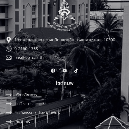
1 ถนนอู่ทองนอก แขวงดุสิต เขตดุสิต กรุงเทพมหานคร 10300
0-2160-1358
oas@ssru.ac.th
ไซต์แมพ
บริการวิชาการ
ข่าววิชาการ
ข่าวกิจกรรม / ประชาสัมพันธ์
เกี่ยวกับเรา