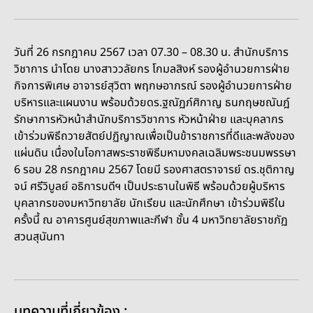
วันที่ 26 กรกฎาคม 2567 เวลา 07.30 – 08.30 น. สำนักบริการ
วิชาการ นำโดย นางสาววลัยกร โกมลสิงห์ รองผู้อำนวยการฝ่าย
กิจการพิเศษ อาจารย์สุวิตา พฤกษอาภรณ์ รองผู้อำนวยการฝ่าย
บริหารและแผนงาน พร้อมด้วยดร.ฐณัฏภ์ศิกาญ ธนกฤษชณันฎ์
รักษาการหัวหน้าสำนักบริการวิชาการ หัวหน้าฝ่าย และบุคลากร
เข้าร่วมพิธีถวายสัตย์ปฏิญาณเพื่อเป็นข้าราชการที่ดีและพลังของ
แผ่นดิน เนื่องในโอกาสพระราชพิธีมหามงคลเฉลิมพระชนมพรรษา
6 รอบ 28 กรกฎาคม 2567 โดยมี รองศาสตราจารย์ ดร.ชุติกาญ
จน์ ศรีวิบูลย์ อธิการบดีฯ เป็นประธานในพิธี พร้อมด้วยผู้บริหาร
บุคลากรของมหาวิทยาลัย นักเรียน และนักศึกษา เข้าร่วมพิธีใน
ครั้งนี้ ณ อาคารศูนย์สุขภาพและกีฬา ชั้น 4 มหาวิทยาลัยราชภัฏ
สวนสุนันทา
บทความที่เกี่ยวข้อง :