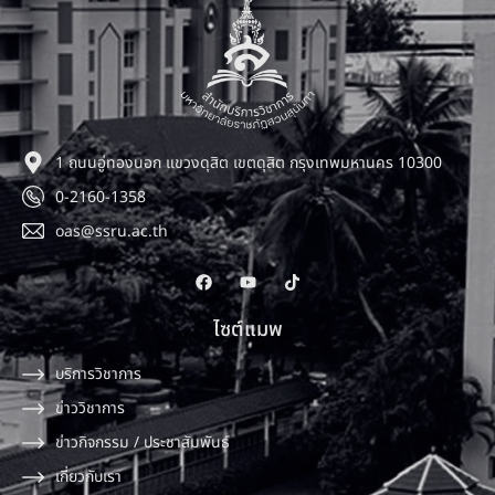
1 ถนนอู่ทองนอก แขวงดุสิต เขตดุสิต กรุงเทพมหานคร 10300
0-2160-1358
oas@ssru.ac.th
ไซต์แมพ
บริการวิชาการ
ข่าววิชาการ
ข่าวกิจกรรม / ประชาสัมพันธ์
เกี่ยวกับเรา