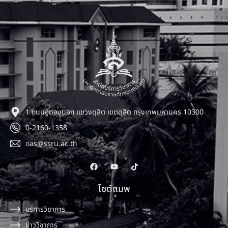
1 ถนนอู่ทองนอก แขวงดุสิต เขตดุสิต กรุงเทพมหานคร 10300
0-2160-1358
oas@ssru.ac.th
ไซต์แมพ
บริการวิชาการ
ข่าววิชาการ