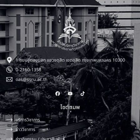
1 ถนนอู่ทองนอก แขวงดุสิต เขตดุสิต กรุงเทพมหานคร 10300
0-2160-1358
oas@ssru.ac.th
ไซต์แมพ
บริการวิชาการ
ข่าววิชาการ
ข่าวกิจกรรม / ประชาสัมพันธ์