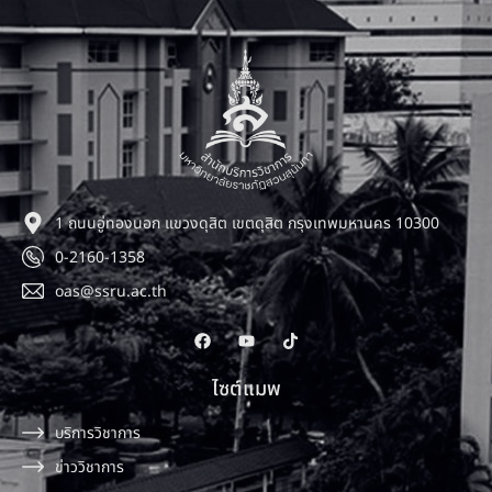
1 ถนนอู่ทองนอก แขวงดุสิต เขตดุสิต กรุงเทพมหานคร 10300
0-2160-1358
oas@ssru.ac.th
ไซต์แมพ
บริการวิชาการ
ข่าววิชาการ