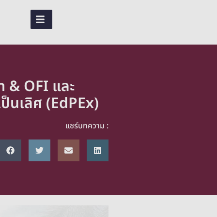
TH
th & OFI และ
เป็นเลิศ (EdPEx)
แชร์บทความ :