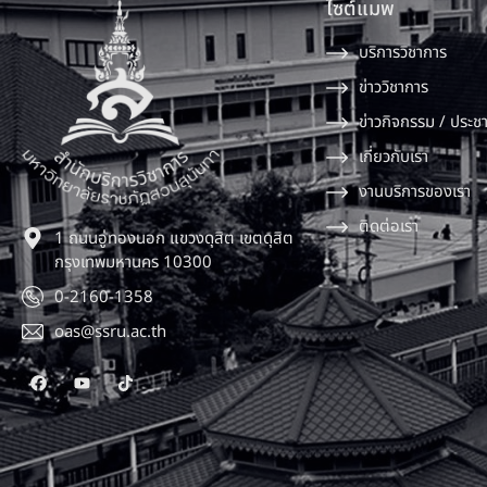
ไซต์แมพ
บริการวิชาการ
ข่าววิชาการ
ข่าวกิจกรรม / ประชา
เกี่ยวกับเรา
งานบริการของเรา
ติดต่อเรา
1 ถนนอู่ทองนอก แขวงดุสิต เขตดุสิต
กรุงเทพมหานคร 10300
0-2160-1358
oas@ssru.ac.th