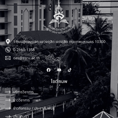
1 ถนนอู่ทองนอก แขวงดุสิต เขตดุสิต กรุงเทพมหานคร 10300
0-2160-1358
oas@ssru.ac.th
ไซต์แมพ
บริการวิชาการ
ข่าววิชาการ
ข่าวกิจกรรม / ประชาสัมพันธ์
เกี่ยวกับเรา