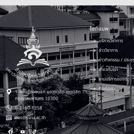
ไซต์แมพ
บริการวิชาการ
ข่าววิชาการ
ข่าวกิจกรรม / ประชา
เกี่ยวกับเรา
งานบริการของเรา
ติดต่อเรา
1 ถนนอู่ทองนอก แขวงดุสิต เขตดุสิต
กรุงเทพมหานคร 10300
0-2160-1358
oas@ssru.ac.th