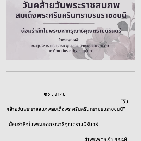
๒๑ ตุลาคม
“วัน
คล้ายวันพระราชสมภพสมเด็จพระศรีนครินทราบรมราชชนนี”
น้อมรำลึกในพระมหากรุณาธิคุณตราบนิรันดร์
ข้าพระพุทธเจ้า คณะผู้