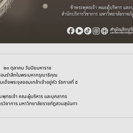
ยมหาราช
รุณาธิคุณ
อยู่หัว รัชกาลที่ ๕
หาร และบุคลากร
ัยราชภัฏสวนสุนันทา