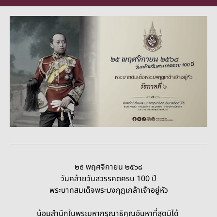
๒๕ พฤศจิกายน ๒๕๖๘
วันคล้ายวันสวรรคตครบ 100 ปี
พระบาทสมเด็จพระมงกุฏเกล้าเจ้าอยู่หัว
น้อมสำนึกในพระมหากรุณาธิคุณอันหาที่สุดมิได้