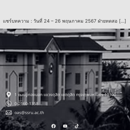
แชร์บทความ : วันที่ 24 – 26 พฤษภาคม 2567 ฝ่ายทดสอ […]
1 ถนนอู่ทองนอก แขวงดุสิต เขตดุสิต กรุงเทพมหานคร 10300
0-2160-1358
oas@ssru.ac.th