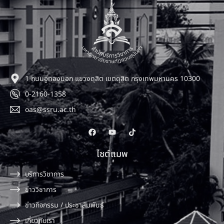
1 ถนนอู่ทองนอก แขวงดุสิต เขตดุสิต กรุงเทพมหานคร 10300
0-2160-1358
oas@ssru.ac.th
ไซต์แมพ
บริการวิชาการ
ข่าววิชาการ
ข่าวกิจกรรม / ประชาสัมพันธ์
เกี่ยวกับเรา