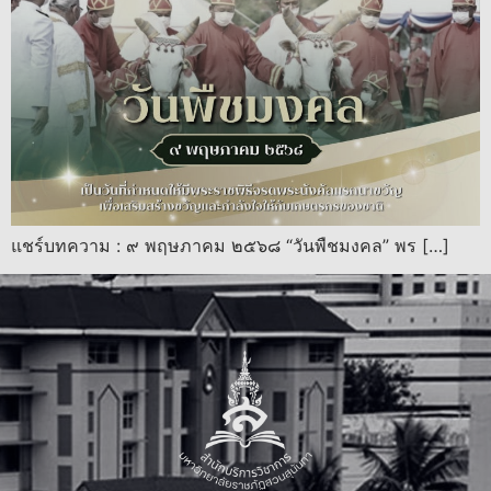
แชร์บทความ : ๙ พฤษภาคม ๒๕๖๘ “วันพืชมงคล” พร […]