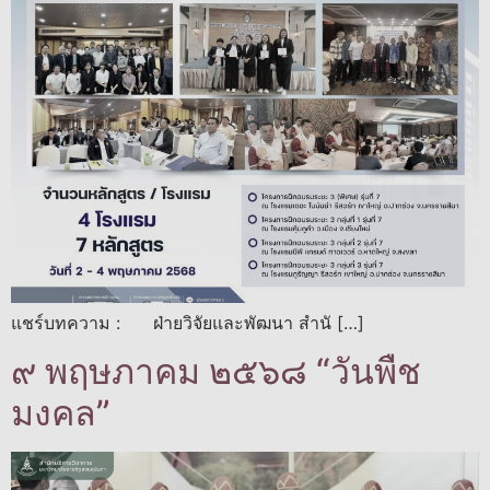
แชร์บทความ : ฝ่ายวิจัยและพัฒนา สำนั […]
๙ พฤษภาคม ๒๕๖๘ “วันพืช
มงคล”