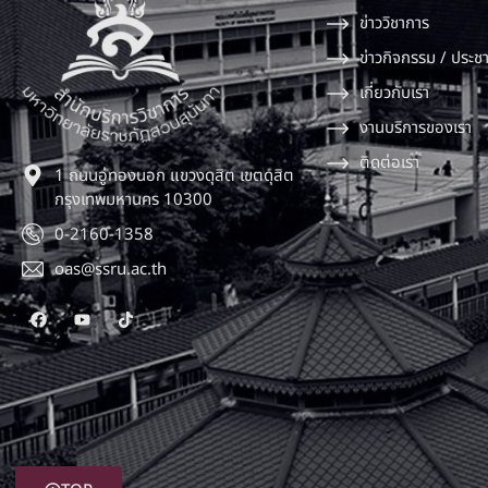
ข่าววิชาการ
ข่าวกิจกรรม / ประชา
เกี่ยวกับเรา
งานบริการของเรา
ติดต่อเรา
1 ถนนอู่ทองนอก แขวงดุสิต เขตดุสิต
กรุงเทพมหานคร 10300
0-2160-1358
oas@ssru.ac.th